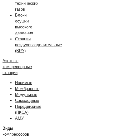
технических
газов
Блоки
осушки
высокого
давления
Станции
воздухоразделительные
(ВРУ)
Азотные
компрессорные
станции
Носимые
Мембранные
Модульные
Самоходные
Передвижные
(ПКСА)
АМУ
Виды
компрессоров