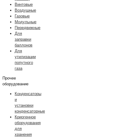
Винтовые
Воздушные
Газовые
Модульные
Передвижные
Для
заправки
баллонов
Для
утилизации
попутного
газа
Прочее
оборудование
Конденсаторы
и
установки
конденсаторные
Криогенное
оборудования
для
хранения