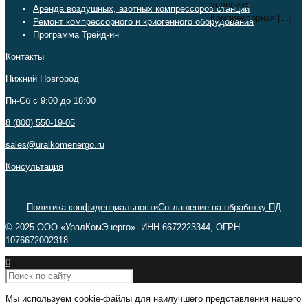
условиях.
Аренда воздушных, азотных компрессоров станций
Компрессорная
[…]
Ремонт компрессорного и криогенного оборудования
Программа Трейд-ин
Контакты
Нижний Новгород
Пн-Сб c 9:00 до 18:00
8 (800) 550-19-05
sales@uralkomenergo.ru
Консультация
Политика конфиденциальности
Соглашение на обработку ПД
© 2025 ООО «УралКомЭнерго». ИНН 6672223344, ОГРН
1076672002318
0
Мы используем cookie-файлы для наилучшего представления нашего