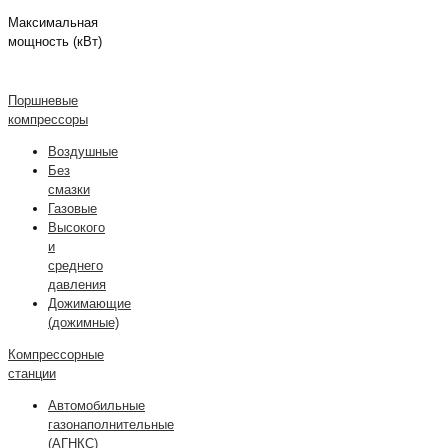
Максимальная
мощность (кВт)
Поршневые
компрессоры
Воздушные
Без
смазки
Газовые
Высокого
и
среднего
давления
Дожимающие
(дожимные)
Компрессорные
станции
Автомобильные
газонаполнительные
(АГНКС)