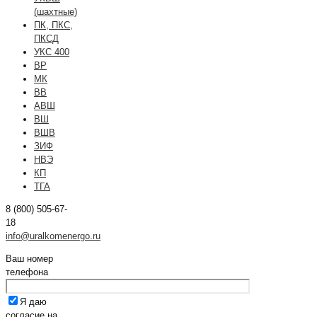
(шахтные)
ПК, ПКС,
ПКСД
УКС 400
ВР
МК
ВВ
АВШ
ВШ
ВШВ
ЗИФ
НВЭ
КП
ТГА
8 (800) 505-67-
18
info@uralkomenergo.ru
Ваш номер
телефона
Я даю
согласие на