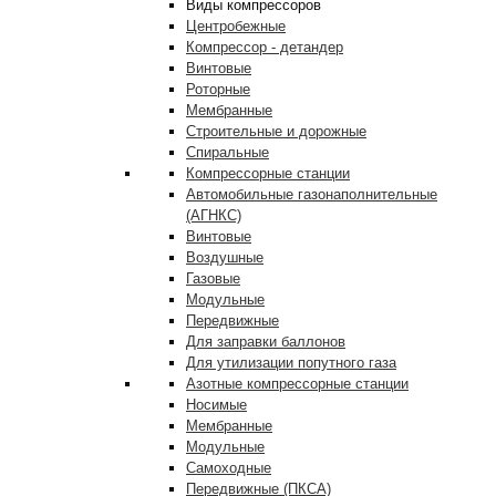
Виды компрессоров
Центробежные
Компрессор - детандер
Винтовые
Роторные
Мембранные
Строительные и дорожные
Спиральные
Компрессорные станции
Автомобильные газонаполнительные
(АГНКС)
Винтовые
Воздушные
Газовые
Модульные
Передвижные
Для заправки баллонов
Для утилизации попутного газа
Азотные компрессорные станции
Носимые
Мембранные
Модульные
Самоходные
Передвижные (ПКСА)