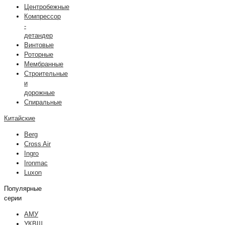
Центробежные
Компрессор
-
детандер
Винтовые
Роторные
Мембранные
Строительные
и
дорожные
Спиральные
Китайские
Berg
Cross Air
Ingro
Ironmac
Luxon
Популярные
серии
АМУ
УКВШ