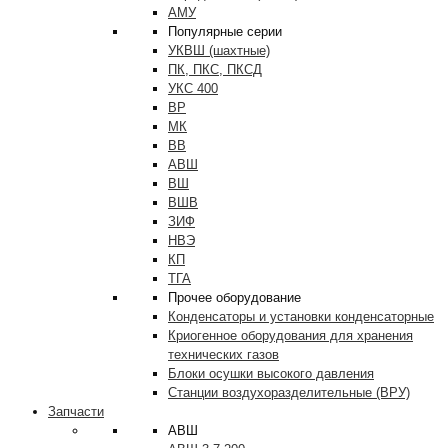
АМУ
Популярные серии
УКВШ (шахтные)
ПК, ПКС, ПКСД
УКС 400
ВР
МК
ВВ
АВШ
ВШ
ВШВ
ЗИФ
НВЭ
КП
ТГА
Прочее оборудование
Конденсаторы и установки конденсаторные
Криогенное оборудования для хранения
технических газов
Блоки осушки высокого давления
Станции воздухоразделительные (ВРУ)
Запчасти
АВШ